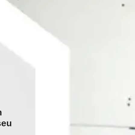
m
seu