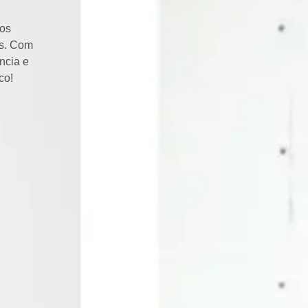
ços
is. Com
ncia e
co!