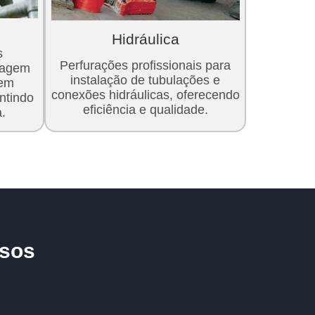
Hidráulica
s
Perfurações profissionais para
sagem
instalação de tubulações e
 em
conexões hidráulicas, oferecendo
antindo
eficiência e qualidade.
.
sos